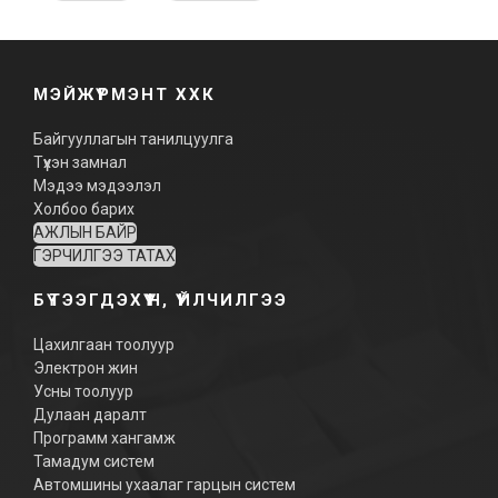
МЭЙЖҮРМЭНТ ХХК
Байгууллагын танилцуулга
Түүхэн замнал
Мэдээ мэдээлэл
Холбоо барих
АЖЛЫН БАЙР
ГЭРЧИЛГЭЭ ТАТАХ
БҮТЭЭГДЭХҮҮН, ҮЙЛЧИЛГЭЭ
Цахилгаан тоолуур
Электрон жин
Усны тоолуур
Дулаан даралт
Программ хангамж
Тамадум систем
Автомшины ухаалаг гарцын систем