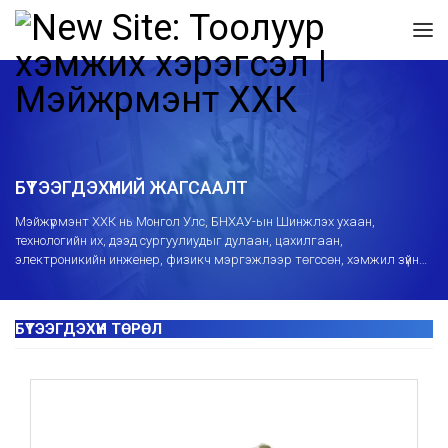
БҮТЭЭГДЭХҮҮНИЙ ЖАГСААЛТ
Mэйжүрмэнт ХХК нь Монгол Улс, БНХАУ-ын Шинжлэх ухаан,
технологийн их, дээд сургуулиудыг дулаан, цахилгаан,
электроникийн инженер, физикч мэргэжлээр төгссөн, хэмжил зүйн
салбарт 10-15 жил ажилласан мэргэшсэн инженерийн багтай
бөгөөд хэмжих хэрэгслийн ашиглалт, суурилуулалт, засвартай
холбоотой сургалт, зөвлөгөө өгч засвар үйлчилгээний төвөөр
дамжуулж борлуулалтын дараах үйлчилгээг мэргэжлийн өндөр
түвшинд үзүүлж байна.