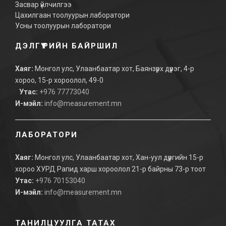
Засвар үйлчилгээ
Цахилгаан тоолуурын лаборатори
Усны тоолуурын лаборатори
ДЭЛГҮҮРИЙН БАЙРШИЛ
Хаяг:
Монгол улс, Улаанбаатар хот, Баянзүрх дүүрэг, 4-р
хороо, 15-р хороолол, 49-0
Утас:
+976 77773040
И-мэйл:
info@measurement.mn
ЛАБОРАТОРИ
Хаяг:
Монгол улс, Улаанбаатар хот, Хан-уул дүүргийн 15-р
хороо ХУРД Рапид харш хороолол 21-р байрны 73-р тоот
Утас:
+976 70153040
И-мэйл:
info@measurement.mn
ТАНИЛЦУУЛГА ТАТАХ