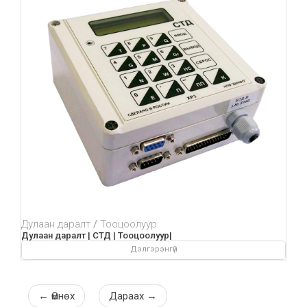
Дулаан даралт
Тооцоолуур
Дулаан даралт | СТД | Тооцоолуур|
Дэлгэрэнгүй
←
Өмнөх
Дараах
→