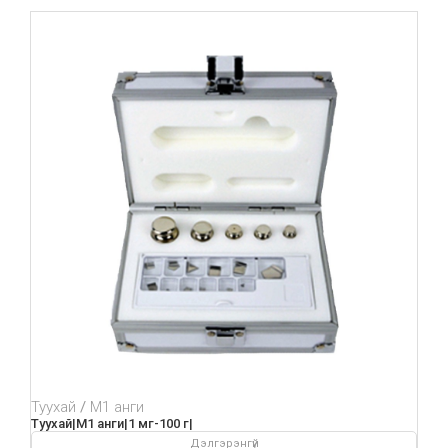
Туухай
М1 анги
Туухай|М1 анги|1 мг-100 г|
Дэлгэрэнгүй