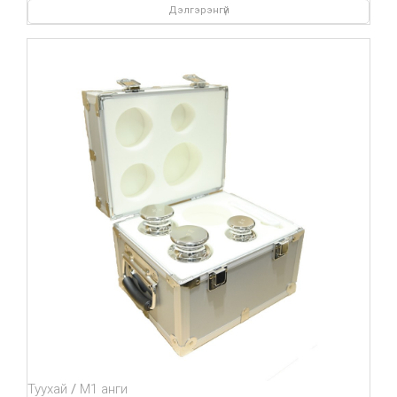
Дэлгэрэнгүй
Туухай
М1 анги