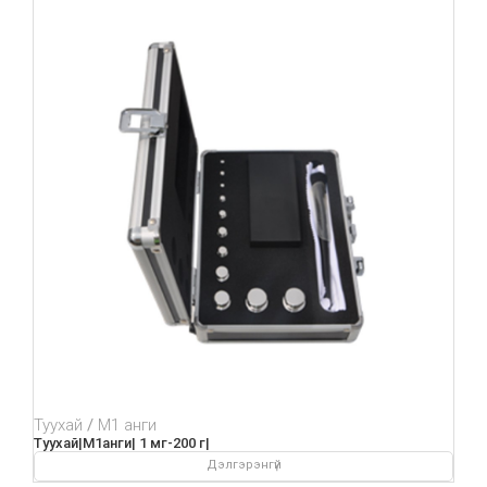
Туухай
М1 анги
Туухай|М1анги| 1 мг-200 г|
Дэлгэрэнгүй