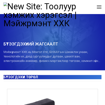
БҮТЭЭГДЭХҮҮНИЙ ЖАГСААЛТ
Mэйжүрмэнт ХХК нь Монгол Улс, БНХАУ-ын Шинжлэх ухаан,
технологийн их, дээд сургуулиудыг дулаан, цахилгаан,
электроникийн инженер, физикч мэргэжлээр төгссөн, хэмжил зүйн
салбарт 10-15 жил ажилласан мэргэшсэн инженерийн багтай
бөгөөд хэмжих хэрэгслийн ашиглалт, суурилуулалт, засвартай
холбоотой сургалт, зөвлөгөө өгч засвар үйлчилгээний төвөөр
дамжуулж борлуулалтын дараах үйлчилгээг мэргэжлийн өндөр
түвшинд үзүүлж байна.