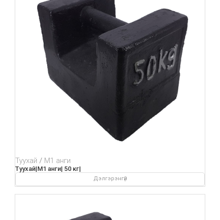
Туухай
М1 анги
Туухай|М1 анги| 50 кг|
Дэлгэрэнгүй