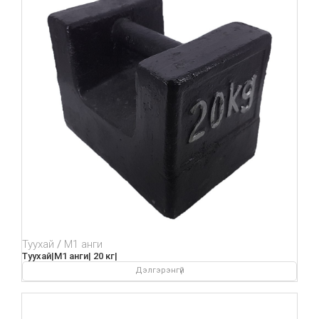
Туухай
М1 анги
Туухай|М1 анги| 20 кг|
Дэлгэрэнгүй