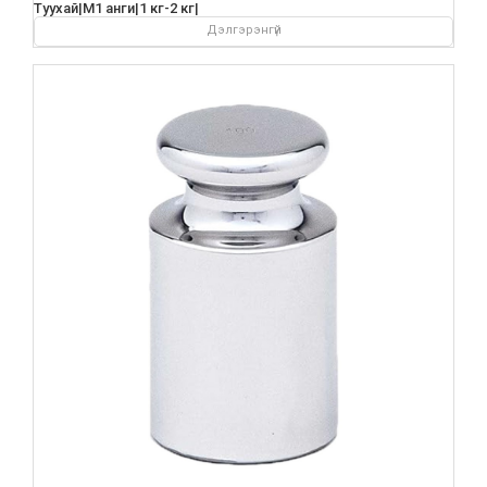
Туухай|М1 анги|1 кг-2 кг|
Дэлгэрэнгүй