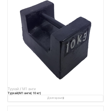
Туухай
М1 анги
Туухай|М1 анги| 10 кг|
Дэлгэрэнгүй