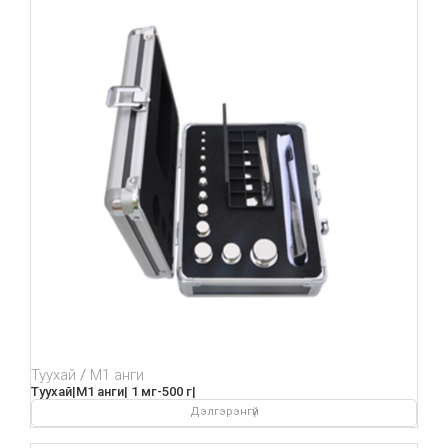
Туухай
М1 анги
Туухай|М1 анги| 1 мг-500 г|
Дэлгэрэнгүй