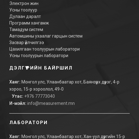
Электрон жин
Усны тоолуур
Дулаан даралт
Программ хангамж
Тамадум систем
Автомшины ухаалаг гарцын систем
Засвар үйлчилгээ
Цахилгаан тоолуурын лаборатори
Усны тоолуурын лаборатори
ДЭЛГҮҮРИЙН БАЙРШИЛ
Хаяг:
Монгол улс, Улаанбаатар хот, Баянзүрх дүүрэг, 4-р
хороо, 15-р хороолол, 49-0
Утас:
+976 77773040
И-мэйл:
info@measurement.mn
ЛАБОРАТОРИ
Хаяг:
Монгол улс, Улаанбаатар хот, Хан-уул дүүргийн 15-р