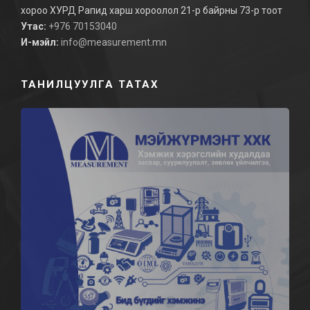
хороо ХУРД Рапид харш хороолол 21-р байрны 73-р тоот
Утас:
+976 70153040
И-мэйл:
info@measurement.mn
ТАНИЛЦУУЛГА ТАТАХ