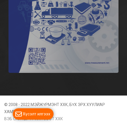
© 2008 - 2022 МЭЙЖҮРМЭНТ ХХК, БҮХ ЭРХ ХУУЛИАР
ХАМГААЛАГДСАН
Хүсэлт илгээх
ВЭБ САЙТ
ЫГ:
ГРИЙН СОФТ ХХК