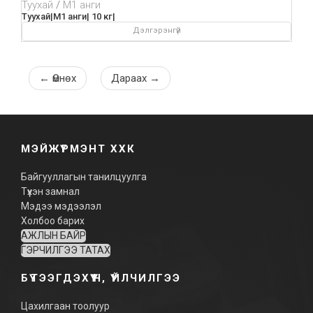
Туухай
М1 анги
Туухай|М1 анги| 10 кг|
Дэлгэрэнгүй
←
Өмнөх
Дараах
→
МЭЙЖҮРМЭНТ ХХК
Байгууллагын танилцуулга
Түүхэн замнал
Мэдээ мэдээлэл
Холбоо барих
АЖЛЫН БАЙР
ГЭРЧИЛГЭЭ ТАТАХ
БҮТЭЭГДЭХҮҮН, ҮЙЛЧИЛГЭЭ
Цахилгаан тоолуур