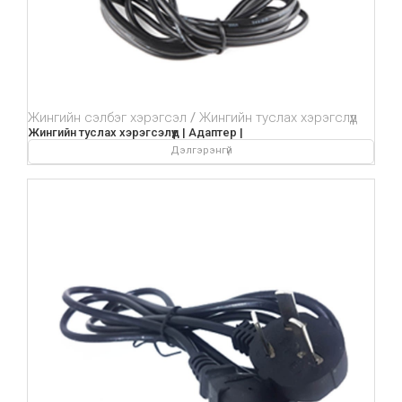
Жингийн сэлбэг хэрэгсэл
Жингийн туслах хэрэгслүүд
Жингийн туслах хэрэгсэлүүд | Адаптер |
Дэлгэрэнгүй