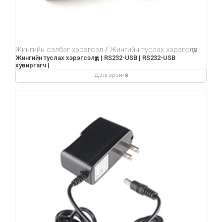
Жингийн сэлбэг хэрэгсэл
Жингийн туслах хэрэгслүүд
Жингийн туслах хэрэгсэлүүд | RS232-USB | RS232-USB
хувиргагч |
Дэлгэрэнгүй