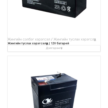
Жингийн сэлбэг хэрэгсэл
Жингийн туслах хэрэгслүүд
Жингийн туслах хэрэгсэлүүд | 12V батарей
Дэлгэрэнгүй