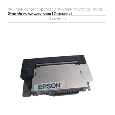
Жингийн сэлбэг хэрэгсэл
Жингийн туслах хэрэгслүүд
Жингийн туслах хэрэгсэлүүд | Унтраалга |
Дэлгэрэнгүй