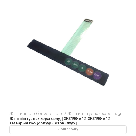
Жингийн сэлбэг хэрэгсэл
Жингийн туслах хэрэгслүүд
Жингийн туслах хэрэгсэлүүд | XK3190-A12 |XK3190-A12
загварын тооцоолуурын товчлуур |
Дэлгэрэнгүй