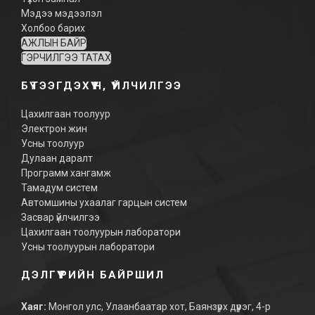
Мэдээ мэдээлэл
Холбоо барих
АЖЛЫН БАЙР
ГЭРЧИЛГЭЭ ТАТАХ
БҮТЭЭГДЭХҮҮН, ҮЙЛЧИЛГЭЭ
Цахилгаан тоолуур
Электрон жин
Усны тоолуур
Дулаан даралт
Программ хангамж
Тамадум систем
Автомшины ухаалаг гарцын систем
Засвар үйлчилгээ
Цахилгаан тоолуурын лаборатори
Усны тоолуурын лаборатори
ДЭЛГҮҮРИЙН БАЙРШИЛ
Хаяг:
Монгол улс, Улаанбаатар хот, Баянзүрх дүүрэг, 4-р