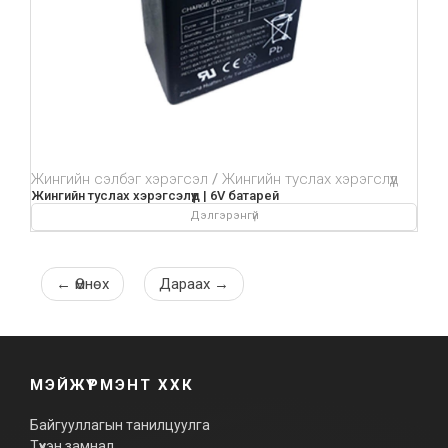
Жингийн сэлбэг хэрэгсэл
Жингийн туслах хэрэгслүүд
Жингийн туслах хэрэгсэлүүд | 6V батарей
Дэлгэрэнгүй
←
Өмнөх
Дараах
→
МЭЙЖҮРМЭНТ ХХК
Байгууллагын танилцуулга
Түүхэн замнал