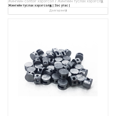
Жингийн сэлбэг хэрэгсэл
Жингийн туслах хэрэгслүүд
Жингийн туслах хэрэгсэлүүд | Зэс утас |
Дэлгэрэнгүй