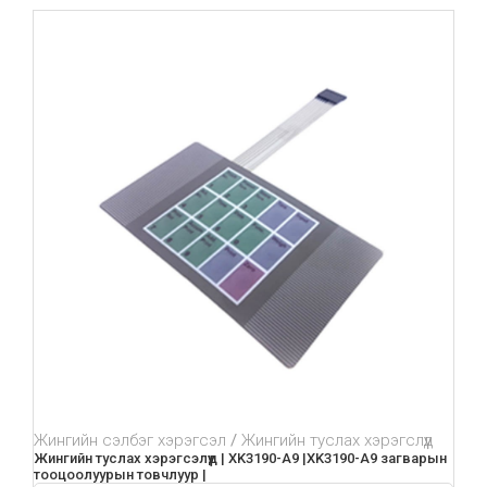
Жингийн сэлбэг хэрэгсэл
Жингийн туслах хэрэгслүүд
Жингийн туслах хэрэгсэлүүд | XK3190-A9 |XK3190-A9 загварын
тооцоолуурын товчлуур |