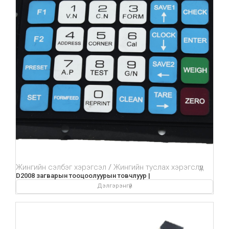
Жингийн сэлбэг хэрэгсэл
Жингийн туслах хэрэгслүүд
D2008 загварын тооцоолуурын товчлуур |
Дэлгэрэнгүй