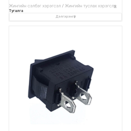
Жингийн сэлбэг хэрэгсэл
Жингийн туслах хэрэгслүүд
Тугалга
Дэлгэрэнгүй