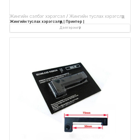
Жингийн сэлбэг хэрэгсэл
Жингийн туслах хэрэгслүүд
Жингийн туслах хэрэгсэлүүд | Принтер |
Дэлгэрэнгүй