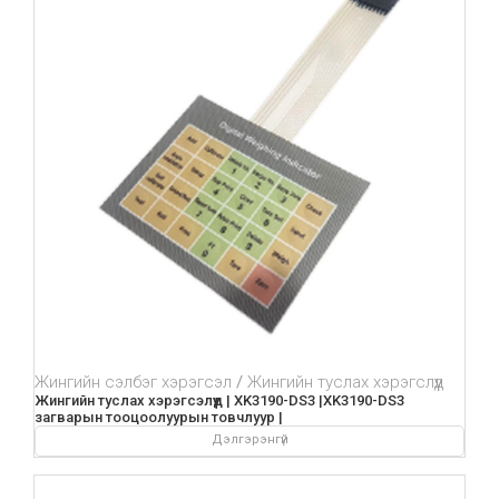
Жингийн сэлбэг хэрэгсэл
Жингийн туслах хэрэгслүүд
Жингийн туслах хэрэгсэлүүд | XK3190-DS3 |XK3190-DS3
загварын тооцоолуурын товчлуур |
Дэлгэрэнгүй