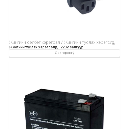
Жингийн сэлбэг хэрэгсэл
Жингийн туслах хэрэгслүүд
Жингийн туслах хэрэгсэлүүд | 220V залгуур |
Дэлгэрэнгүй