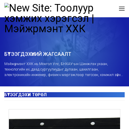
БҮТЭЭГДЭХҮҮНИЙ ЖАГСААЛТ
Mэйжүрмэнт ХХК нь Монгол Улс, БНХАУ-ын Шинжлэх ухаан,
технологийн их, дээд сургуулиудыг дулаан, цахилгаан,
электроникийн инженер, физикч мэргэжлээр төгссөн, хэмжил зүйн
салбарт 10-15 жил ажилласан мэргэшсэн инженерийн багтай
бөгөөд хэмжих хэрэгслийн ашиглалт, суурилуулалт, засвартай
холбоотой сургалт, зөвлөгөө өгч засвар үйлчилгээний төвөөр
дамжуулж борлуулалтын дараах үйлчилгээг мэргэжлийн өндөр
түвшинд үзүүлж байна.