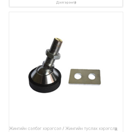
Дэлгэрэнгүй
Жингийн сэлбэг хэрэгсэл
Жингийн туслах хэрэгслүүд