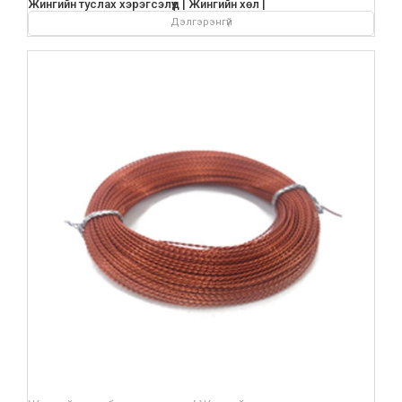
Жингийн туслах хэрэгсэлүүд | Жингийн хөл |
Дэлгэрэнгүй