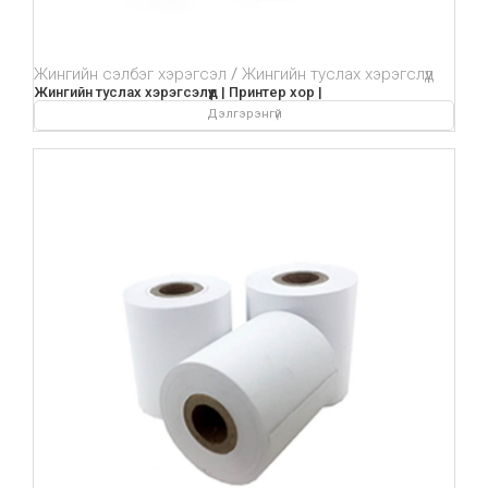
Жингийн сэлбэг хэрэгсэл
Жингийн туслах хэрэгслүүд
Жингийн туслах хэрэгсэлүүд | Принтер хор |
Дэлгэрэнгүй