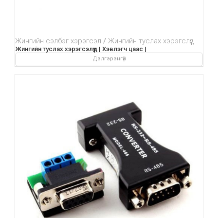
Жингийн сэлбэг хэрэгсэл
Жингийн туслах хэрэгслүүд
Жингийн туслах хэрэгсэлүүд | Хэвлэгч цаас |
Дэлгэрэнгүй