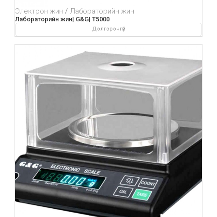
Электрон жин
Лабораторийн жин
Лабораторийн жин| G&G| T5000
Дэлгэрэнгүй