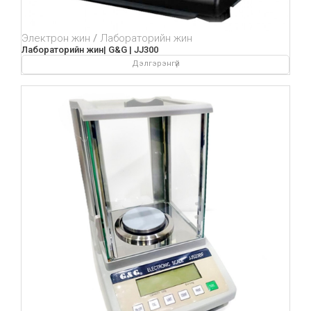
Электрон жин
Лабораторийн жин
Лабораторийн жин| G&G | JJ300
Дэлгэрэнгүй