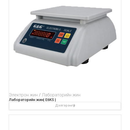
Электрон жин
Лабораторийн жин
Лабораторийн жин| E6KS |
Дэлгэрэнгүй