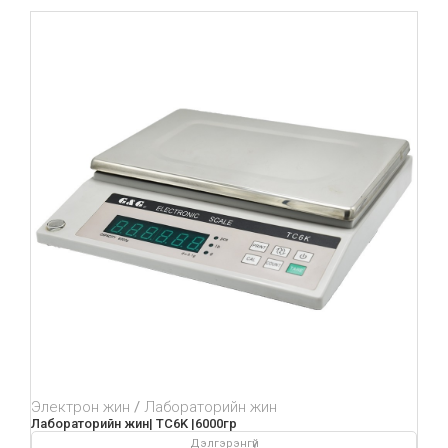
Электрон жин
Лабораторийн жин
Лабораторийн жин| TC6K |6000гр
Дэлгэрэнгүй