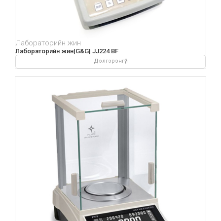
Лабораторийн жин
Лабораторийн жин|G&G| JJ224 BF
Дэлгэрэнгүй