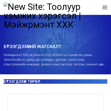
БҮТЭЭГДЭХҮҮНИЙ ЖАГСААЛТ
Mэйжүрмэнт ХХК нь Монгол Улс, БНХАУ-ын Шинжлэх ухаан,
технологийн их, дээд сургуулиудыг дулаан, цахилгаан,
электроникийн инженер, физикч мэргэжлээр төгссөн, хэмжил зүйн
салбарт 10-15 жил ажилласан мэргэшсэн инженерийн багтай
бөгөөд хэмжих хэрэгслийн ашиглалт, суурилуулалт, засвартай
холбоотой сургалт, зөвлөгөө өгч засвар үйлчилгээний төвөөр
дамжуулж борлуулалтын дараах үйлчилгээг мэргэжлийн өндөр
түвшинд үзүүлж байна.