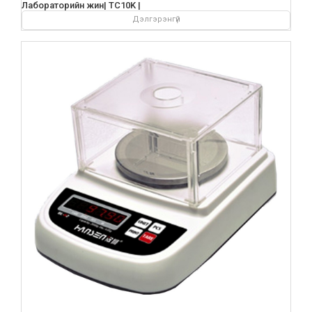
Лабораторийн жин| TC10K |
Дэлгэрэнгүй