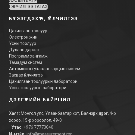
АЖЛЫН БАЙР
ГЭРЧИЛГЭЭ ТАТАХ
БҮТЭЭГДЭХҮҮН, ҮЙЛЧИЛГЭЭ
Цахилгаан тоолуур
Электрон жин
Усны тоолуур
Дулаан даралт
Программ хангамж
Тамадум систем
Автомшины ухаалаг гарцын систем
Засвар үйлчилгээ
Цахилгаан тоолуурын лаборатори
Усны тоолуурын лаборатори
ДЭЛГҮҮРИЙН БАЙРШИЛ
Хаяг:
Монгол улс, Улаанбаатар хот, Баянзүрх дүүрэг, 4-р
хороо, 15-р хороолол, 49-0
Утас:
+976 77773040
И-мэйл:
info@measurement.mn