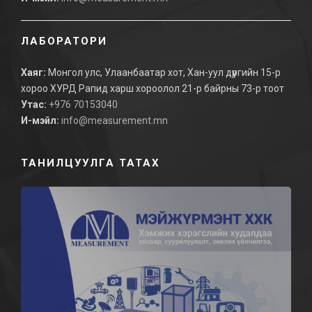
ЛАБОРАТОРИ
Хаяг:
Монгол улс, Улаанбаатар хот, Хан-уул дүүргийн 15-р
хороо ХУРД Рапид харш хороолол 21-р байрны 73-р тоот
Утас:
+976 70153040
И-мэйл:
info@measurement.mn
ТАНИЛЦУУЛГА ТАТАХ