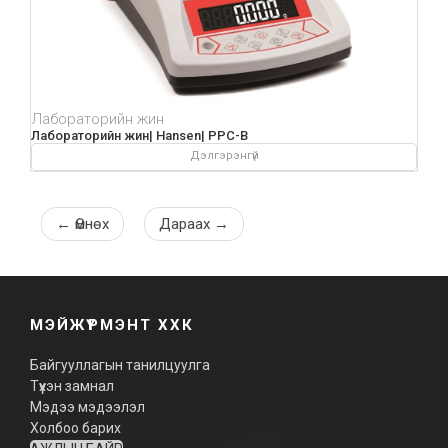
Лабораторийн жин
Лабораторийн жин| Hansen| PPC-B
Дэлгэрэнгүй
←
Өмнөх
Дараах
→
МЭЙЖҮРМЭНТ ХХК
Байгууллагын танилцуулга
Түүхэн замнал
Мэдээ мэдээлэл
Холбоо барих