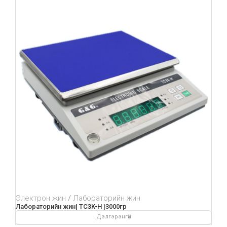
Электрон жин
Лабораторийн жин
Лабораторийн жин| TC3K-H |3000гр
Дэлгэрэнгүй