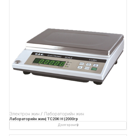
Электрон жин
Лабораторийн жин
Лабораторийн жин| TC20K-H |2000гр
Дэлгэрэнгүй