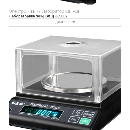
Электрон жин
Лабораторийн жин
Лабораторийн жин| G&G| JJ500Y
Дэлгэрэнгүй