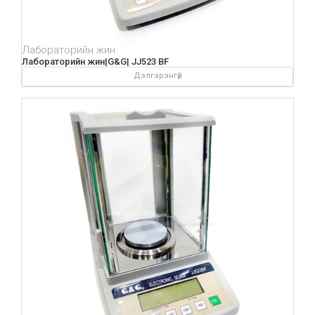
Лабораторийн жин
Лабораторийн жин|G&G| JJ523 BF
Дэлгэрэнгүй