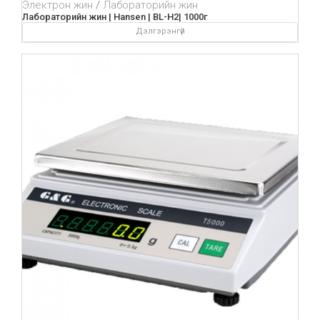
Электрон жин
Лабораторийн жин
Лабораторийн жин | Hansen | BL-H2| 1000г
Дэлгэрэнгүй