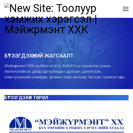
БҮТЭЭГДЭХҮҮНИЙ ЖАГСААЛТ
Mэйжүрмэнт ХХК нь Монгол Улс, БНХАУ-ын Шинжлэх ухаан,
технологийн их, дээд сургуулиудыг дулаан, цахилгаан,
электроникийн инженер, физикч мэргэжлээр төгссөн, хэмжил зүйн
салбарт 10-15 жил ажилласан мэргэшсэн инженерийн багтай
бөгөөд хэмжих хэрэгслийн ашиглалт, суурилуулалт, засвартай
холбоотой сургалт, зөвлөгөө өгч засвар үйлчилгээний төвөөр
дамжуулж борлуулалтын дараах үйлчилгээг мэргэжлийн өндөр
түвшинд үзүүлж байна.