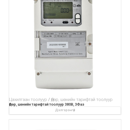
Цахилгаан тоолуур
Өдөр, шөнийн тарифтай тоолуур
Өдөр, шөнийн тарифтай тоолуур 380В, 3Фаз
Дэлгэрэнгүй