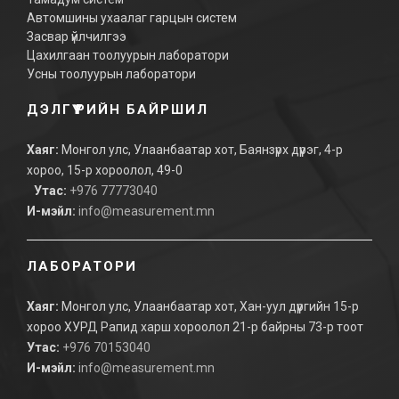
Автомшины ухаалаг гарцын систем
Засвар үйлчилгээ
Цахилгаан тоолуурын лаборатори
Усны тоолуурын лаборатори
ДЭЛГҮҮРИЙН БАЙРШИЛ
Хаяг:
Монгол улс, Улаанбаатар хот, Баянзүрх дүүрэг, 4-р
хороо, 15-р хороолол, 49-0
Утас:
+976 77773040
И-мэйл:
info@measurement.mn
ЛАБОРАТОРИ
Хаяг:
Монгол улс, Улаанбаатар хот, Хан-уул дүүргийн 15-р
хороо ХУРД Рапид харш хороолол 21-р байрны 73-р тоот
Утас:
+976 70153040
И-мэйл:
info@measurement.mn