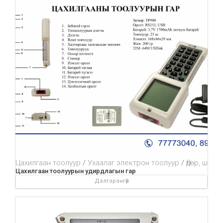
Цахилгаан тоолуур
Ухаалаг электрон тоолуур
Өдөр, шөни
Цахилгаан тоолуурын удирдлагын гар
Дэлгэрэнгүй