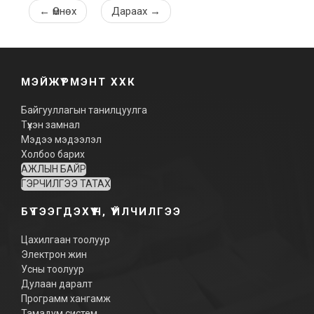
←
Өмнөх
Дараах
→
МЭЙЖҮРМЭНТ ХХК
Байгууллагын танилцуулга
Түүхэн замнал
Мэдээ мэдээлэл
Холбоо барих
АЖЛЫН БАЙР
ГЭРЧИЛГЭЭ ТАТАХ
БҮТЭЭГДЭХҮҮН, ҮЙЛЧИЛГЭЭ
Цахилгаан тоолуур
Электрон жин
Усны тоолуур
Дулаан даралт
Программ хангамж
Тамадум систем