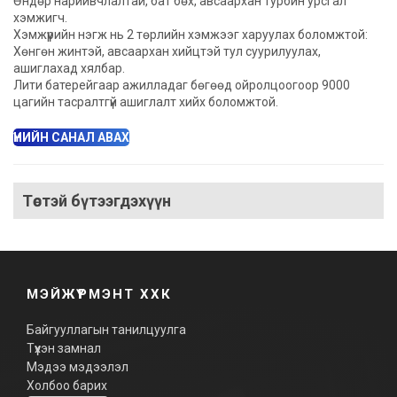
Өндөр нарийвчлалтай, бат бөх, авсаархан турбин урсгал
хэмжигч.
Хэмжүүрийн нэгж нь 2 төрлийн хэмжээг харуулах боломжтой:
Хөнгөн жинтэй, авсаархан хийцтэй тул суурилуулах,
ашиглахад хялбар.
Лити батерейгаар ажилладаг бөгөөд ойролцоогоор 9000
цагийн тасралтгүй ашиглалт хийх боломжтой.
ҮНИЙН САНАЛ АВАХ
Төстэй бүтээгдэхүүн
МЭЙЖҮРМЭНТ ХХК
Байгууллагын танилцуулга
Түүхэн замнал
Мэдээ мэдээлэл
Холбоо барих