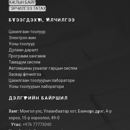
АЖЛЫН БАЙР
ГЭРЧИЛГЭЭ ТАТАХ
БҮТЭЭГДЭХҮҮН, ҮЙЛЧИЛГЭЭ
Цахилгаан тоолуур
Электрон жин
Усны тоолуур
Дулаан даралт
Программ хангамж
Тамадум систем
Автомшины ухаалаг гарцын систем
Засвар үйлчилгээ
Цахилгаан тоолуурын лаборатори
Усны тоолуурын лаборатори
ДЭЛГҮҮРИЙН БАЙРШИЛ
Хаяг:
Монгол улс, Улаанбаатар хот, Баянзүрх дүүрэг, 4-р
хороо, 15-р хороолол, 49-0
Утас:
+976 77773040