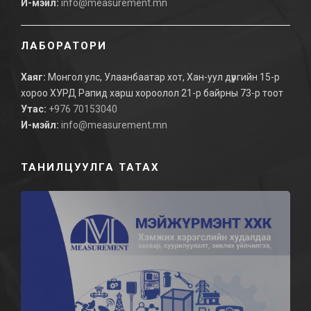
И-мэйл:
info@measurement.mn
ЛАБОРАТОРИ
Хаяг:
Монгол улс, Улаанбаатар хот, Хан-уул дүүргийн 15-р
хороо ХУРД Рапид харш хороолол 21-р байрны 73-р тоот
Утас:
+976 70153040
И-мэйл:
info@measurement.mn
ТАНИЛЦУУЛГА ТАТАХ