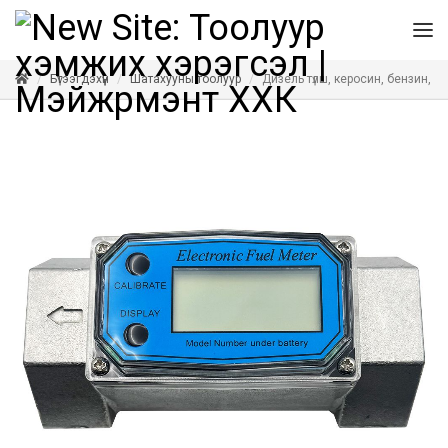
Бүтээгдэхүүн
Шатахууны тоолуур
Дизель түлш, керосин, бензин, 