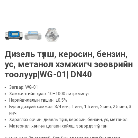
Дизель түлш, керосин, бензин,
ус, метанол хэмжигч зөөврийн
тоолуур|WG-01| DN40
Загвар: WG-01
Хэмжилтийн хүрээ: 10–1000 литр/минут
Нарийвчлалын түвшин: ±0.5%
Бүтээгдэхүүний хэмжээ: 3/4 инч, 1 инч, 1.5 инч, 2 инч, 2.5 инч, 3
инч
Хэрэглэх орчин: дизель түлш, керосин, бензин, ус, метанол
Материал: хөнгөн цагаан хайлш, зэвэрдэггүй ган