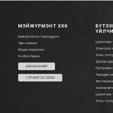
МЭЙЖҮРМЭНТ ХХК
БҮТЭЭ
ҮЙЛЧ
Байгууллагын танилцуулга
Цахилгаан
Түүхэн замнал
Электрон
Мэдээ мэдээлэл
Усны тоо
Холбоо барих
Дулаан д
АЖЛЫН БАЙР
Программ 
Тамадум с
ГЭРЧИЛГЭЭ ТАТАХ
Автомшины
Засвар үйл
Цахилгаан
Усны тоол