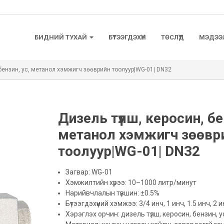
БИДНИЙ ТУХАЙ
БҮТЭЭГДЭХҮҮН
ТӨСЛҮҮД
МЭДЭЭ
 бензин, ус, метанол хэмжигч зөөврийн тоолуур|WG-01| DN32
Дизель түлш, керосин, бе
метанол хэмжигч зөөвр
тоолуур|WG-01| DN32
Загвар: WG-01
Хэмжилтийн хүрээ: 10–1000 литр/минут
Нарийвчлалын түвшин: ±0.5%
Бүтээгдэхүүний хэмжээ: 3/4 инч, 1 инч, 1.5 инч, 2 и
Хэрэглэх орчин: дизель түлш, керосин, бензин, у