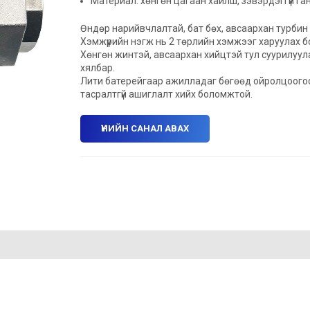
Материал: хөнгөн цагаан хайлш, зэвэрдэггүй га
Өндөр нарийвчлалтай, бат бөх, авсаархан турбин
Хэмжүүрийн нэгж нь 2 төрлийн хэмжээг харуулах 
Хөнгөн жинтэй, авсаархан хийцтэй тул суурилуул
хялбар.
Лити батерейгаар ажилладаг бөгөөд ойролцоого
тасралтгүй ашиглалт хийх боломжтой.
ҮНИЙН САНАЛ АВАХ