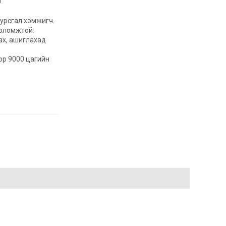
н
 урсгал хэмжигч.
боломжтой:
ах, ашиглахад
ор 9000 цагийн