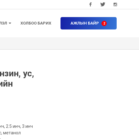
Facebook
Twitter
Instagram
ЛЭЛ
ХОЛБОО БАРИХ
АЖЛЫН БАЙР
нзин, ус,
ийн
нч, 2.5 инч, 3 инч
с, метанол