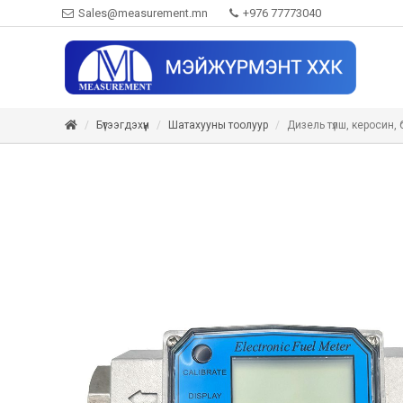
Sales@measurement.mn
+976 77773040
Бүтээгдэхүүн
Шатахууны тоолуур
Дизель түлш, керосин,