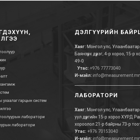
ГДЭХҮҮН,
ДЭЛГҮҮРИЙН БАЙ
ИЛГЭЭ
Хаяг:
Монгол улс, Улаанбаатар 
 тоолуур
Баянзүрх дүүрэг, 4-р хороо, 15-р 
 жин
49-0
луур
Утас:
+976 77773040
И-мэйл:
info@measurement.m
аралт
хангамж
истем
ЛАБОРАТОРИ
 ухаалаг гарцын систем
чилгээ
Хаяг:
Монгол улс, Улаанбаатар 
 тоолуурын лаборатори
уул дүүргийн 15-р хороо ХУРД Р
хороолол 21-р байрны 73-р тоо
уурын лаборатори
Утас:
+976 70153040
И-мэйл:
info@measurement.m