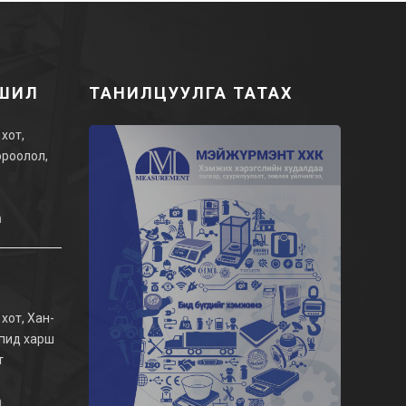
РШИЛ
ТАНИЛЦУУЛГА ТАТАХ
хот,
хороолол,
n
хот, Хан-
апид харш
т
n