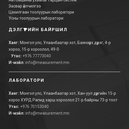
Автомшины ухаалаг гарцын систем
Засвар үйлчилгээ
Цахилгаан тоолуурын лаборатори
Усны тоолуурын лаборатори
ДЭЛГҮҮРИЙН БАЙРШИЛ
Хаяг:
Монгол улс, Улаанбаатар хот, Баянзүрх дүүрэг, 4-р
хороо, 15-р хороолол, 49-0
Утас:
+976 77773040
И-мэйл:
info@measurement.mn
ЛАБОРАТОРИ
Хаяг:
Монгол улс, Улаанбаатар хот, Хан-уул дүүргийн 15-р
хороо ХУРД Рапид харш хороолол 21-р байрны 73-р тоот
Утас:
+976 70153040
И-мэйл:
info@measurement.mn