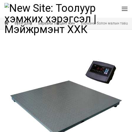
Бүтээгдэхүүн
Барааны тавцант жин
Барааны болон малын тавцан