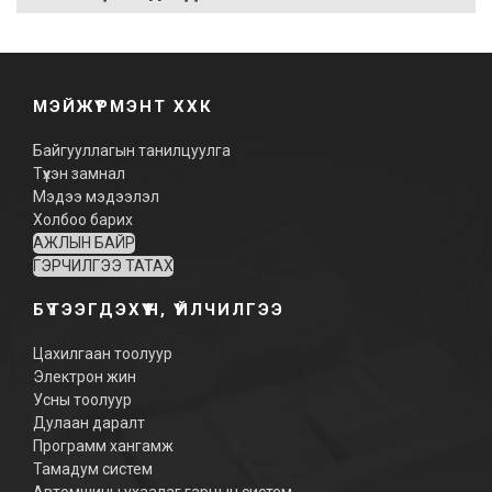
МЭЙЖҮРМЭНТ ХХК
Байгууллагын танилцуулга
Түүхэн замнал
Мэдээ мэдээлэл
Холбоо барих
АЖЛЫН БАЙР
ГЭРЧИЛГЭЭ ТАТАХ
БҮТЭЭГДЭХҮҮН, ҮЙЛЧИЛГЭЭ
Цахилгаан тоолуур
Электрон жин
Усны тоолуур
Дулаан даралт
Программ хангамж
Тамадум систем