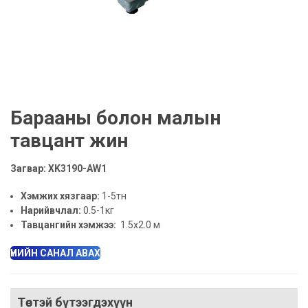
Барааны болон малын
тавцант жин
Загвар: XK3190-AW1
Хэмжих хязгаар:
1-5тн
Нарийвчлал:
0.5-1кг
Тавцангийн хэмжээ:
1.5x2.0 м
ҮНИЙН САНАЛ АВАХ
Төстэй бүтээгдэхүүн