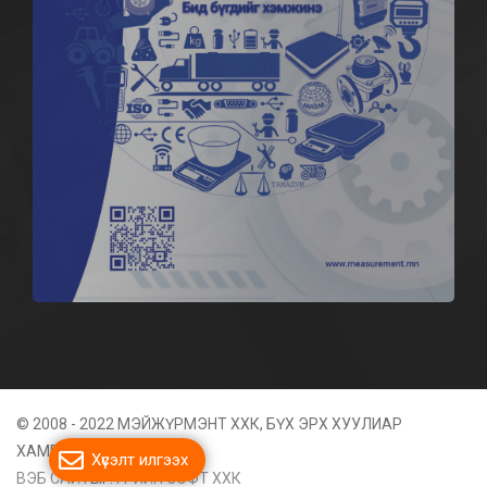
© 2008 - 2022 МЭЙЖҮРМЭНТ ХХК, БҮХ ЭРХ ХУУЛИАР
ХАМГААЛАГДСАН
Хүсэлт илгээх
ВЭБ САЙТ
ЫГ:
ГРИЙН СОФТ ХХК