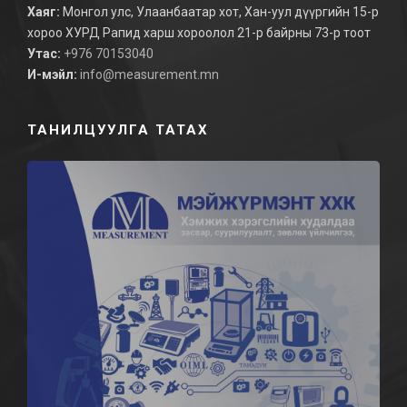
Хаяг:
Монгол улс, Улаанбаатар хот, Хан-уул дүүргийн 15-р
хороо ХУРД Рапид харш хороолол 21-р байрны 73-р тоот
Утас:
+976 70153040
И-мэйл:
info@measurement.mn
ТАНИЛЦУУЛГА ТАТАХ