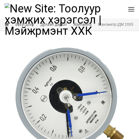
Бүтээгдэхүүн
Дулаан даралт
Манометр
Манометр |ДМ 2005 Ца