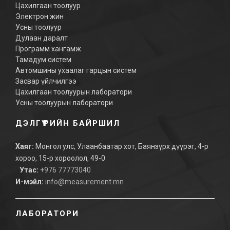
Цахилгаан тоолуур
Электрон жин
Усны тоолуур
Дулаан даралт
Программ хангамж
Тамадум систем
Автомшины ухаалаг гарцын систем
Засвар үйлчилгээ
Цахилгаан тоолуурын лаборатори
Усны тоолуурын лаборатори
ДЭЛГҮҮРИЙН БАЙРШИЛ
Хаяг:
Монгол улс, Улаанбаатар хот, Баянзүрх дүүрэг, 4-р
хороо, 15-р хороолол, 49-0
Утас:
+976 77773040
И-мэйл:
info@measurement.mn
ЛАБОРАТОРИ