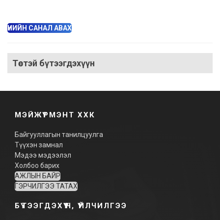
ҮНИЙН САНАЛ АВАХ
Төстэй бүтээгдэхүүн
МЭЙЖҮРМЭНТ ХХК
Байгууллагын танилцуулга
Түүхэн замнал
Мэдээ мэдээлэл
Холбоо барих
АЖЛЫН БАЙР
ГЭРЧИЛГЭЭ ТАТАХ
БҮТЭЭГДЭХҮҮН, ҮЙЛЧИЛГЭЭ