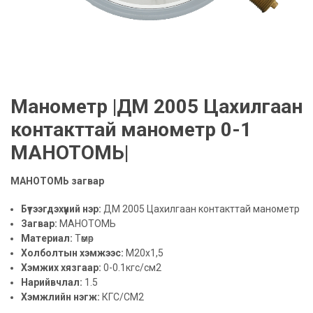
Манометр |ДМ 2005 Цахилгаан
контакттай манометр 0-1
МАНОТОМЬ|
МАНОТОМЬ загвар
Бүтээгдэхүүний нэр:
ДМ 2005 Цахилгаан контакттай манометр
Загвар:
МАНОТОМЬ
Материал:
Төмөр
Холболтын хэмжээс:
М20х1,5
Хэмжих хязгаар:
0-0.1кгс/см2
Нарийвчлал:
1.5
Хэмжлийн нэгж:
КГС/СМ2