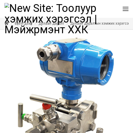
Бүтээгдэхүүн
Дулаан даралт
Дулаан даралтын хэмжих хэрэгсэл