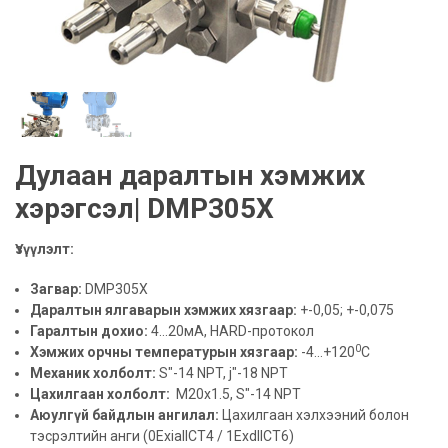
Дулаан даралтын хэмжих
хэрэгсэл| DMP305X
Үзүүлэлт:
Загвар:
DMP305X
Даралтын ялгаварын хэмжих хязгаар:
+-0,05; +-0,075
Гаралтын дохио:
4...20мА, HARD-протокол
0
Хэмжих орчны температурын хязгаар:
-4...+120
С
Механик холболт:
S"-14 NPT, j"-18 NPT
Цахилгаан холболт:
M20x1.5, S"-14 NPT
Аюулгүй байдлын ангилал:
Цахилгаан хэлхээний болон
тэсрэлтийн анги (0ExiaIICT4 / 1ExdIICT6)