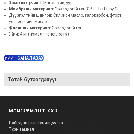
Хэмжих орчин:
Шингэн, хий, уур
Мембраны материал:
Зэвэрдэггүй ган316L, Hastelloy C
Дүүргэлтийн шингэн:
Силикон масло, галокарбон, фторт
устөрөгчийн масло
Фланцны материал:
Зэвэрдэггүй ган
Жин:
4 кг (нэмэлт тоноглолгүй)
ҮНИЙН САНАЛ АВАХ
Төстэй бүтээгдэхүүн
МЭЙЖҮРМЭНТ ХХК
Байгууллагын танилцуулга
Түүхэн замнал