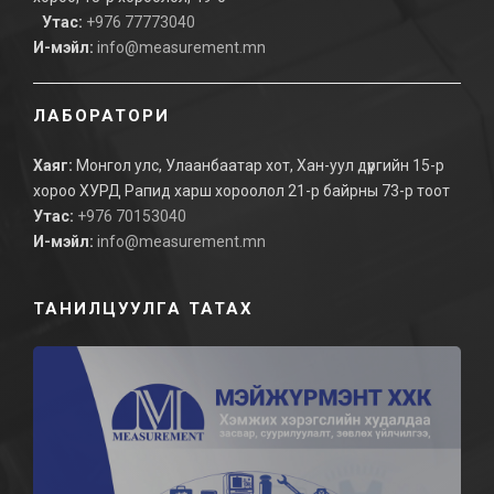
Утас:
+976 77773040
И-мэйл:
info@measurement.mn
ЛАБОРАТОРИ
Хаяг:
Монгол улс, Улаанбаатар хот, Хан-уул дүүргийн 15-р
хороо ХУРД Рапид харш хороолол 21-р байрны 73-р тоот
Утас:
+976 70153040
И-мэйл:
info@measurement.mn
ТАНИЛЦУУЛГА ТАТАХ