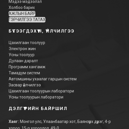
Мэдээ мэдээлэл
Холбоо барих
АЖЛЫН БАЙР
ГЭРЧИЛГЭЭ ТАТАХ
БҮТЭЭГДЭХҮҮН, ҮЙЛЧИЛГЭЭ
Цахилгаан тоолуур
Электрон жин
Усны тоолуур
Дулаан даралт
Программ хангамж
Тамадум систем
Автомшины ухаалаг гарцын систем
Засвар үйлчилгээ
Цахилгаан тоолуурын лаборатори
Усны тоолуурын лаборатори
ДЭЛГҮҮРИЙН БАЙРШИЛ
Хаяг:
Монгол улс, Улаанбаатар хот, Баянзүрх дүүрэг, 4-р
хороо, 15-р хороолол, 49-0