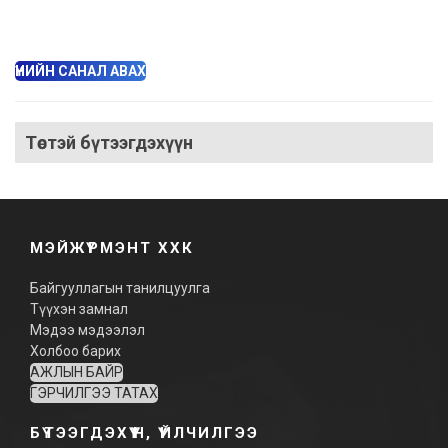
ҮНИЙН САНАЛ АВАХ
Төстэй бүтээгдэхүүн
МЭЙЖҮРМЭНТ ХХК
Байгууллагын танилцуулга
Түүхэн замнал
Мэдээ мэдээлэл
Холбоо барих
АЖЛЫН БАЙР
ГЭРЧИЛГЭЭ ТАТАХ
БҮТЭЭГДЭХҮҮН, ҮЙЛЧИЛГЭЭ