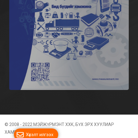
© 2008 - 2022 МЭЙЖҮРМЭНТ ХХК, БҮХ ЭРХ ХУУЛИАР
ХАМГААЛАГДСАН
Хүсэлт илгээх