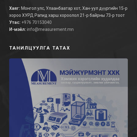
Хаяг:
Монгол улс, Улаанбаатар хот, Хан-уул дүүргийн 15-р
хороо ХУРД Рапид харш хороолол 21-р байрны 73-р тоот
Утас:
+976 70153040
И-мэйл:
info@measurement.mn
ТАНИЛЦУУЛГА ТАТАХ