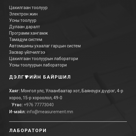
Цахилгаан тоолуур
Электрон жин
Усны тоолуур
Дулаан даралт
Программ хангамж
Тамадум систем
Автомшины ухаалаг гарцын систем
Засвар үйлчилгээ
Цахилгаан тоолуурын лаборатори
Усны тоолуурын лаборатори
ДЭЛГҮҮРИЙН БАЙРШИЛ
Хаяг:
Монгол улс, Улаанбаатар хот, Баянзүрх дүүрэг, 4-р
хороо, 15-р хороолол, 49-0
Утас:
+976 77773040
И-мэйл:
info@measurement.mn
ЛАБОРАТОРИ