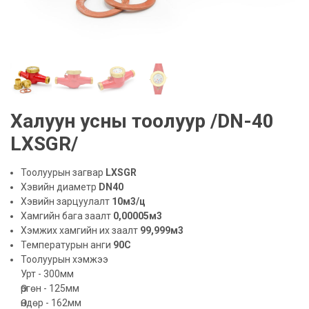
Халуун усны тоолуур /DN-40
LXSGR/
Тоолуурын загвар
LXSGR
Хэвийн диаметр
DN40
Хэвийн зарцуулалт
10м3/ц
Хамгийн бага заалт
0,00005м3
Хэмжих хамгийн их заалт
99,999м3
Температурын анги
90С
Тоолуурын хэмжээ
Урт - 300мм
Өргөн - 125мм
Өндөр - 162мм