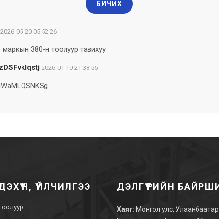
БИЧИХ
2026-05-20 05:52:26
ар маркын 380-н тоолуур тавихуу
zDSFvkIqstj
2026-01-10 21:38:55
gWaMLQSNKSg
ДЭХҮҮН, ҮЙЛЧИЛГЭЭ
ДЭЛГҮҮРИЙН БАЙРШ
 тоолуур
Хаяг:
Монгол улс, Улаанбаатар 