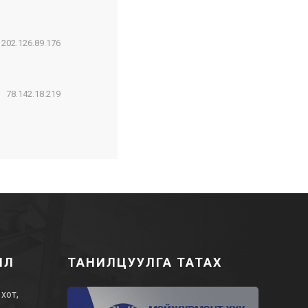
202.126.89.176
78.142.18.219
ИЛ
ТАНИЛЦУУЛГА ТАТАХ
хот,