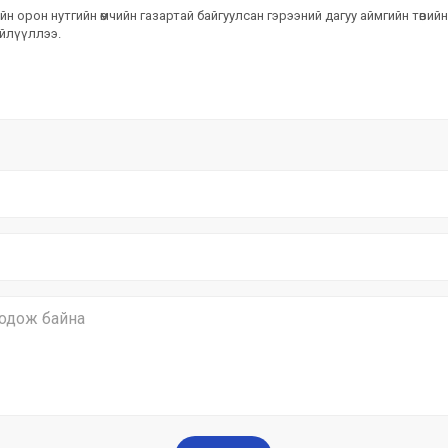
йн орон нутгийн өмчийн газартай байгуулсан гэрээний дагуу аймгийн төвий
ийлүүллээ.