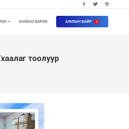
Facebook
Twitter
Instagram
ЛЭЛ
ХОЛБОО БАРИХ
АЖЛЫН БАЙР
Ухаалаг тоолуур