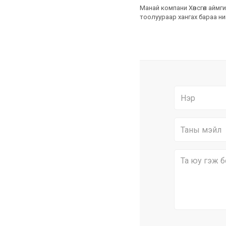
Манай компани Хөвсгөл аймги
тоолуураар хангах бараа н