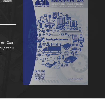
хороолол,
n
хот, Хан-
апид харш
т
n