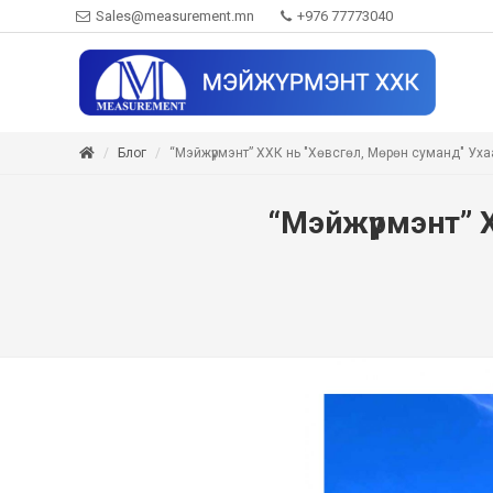
Sales@measurement.mn
+976 77773040
Блог
“Мэйжүрмэнт” ХХК нь "Хөвсгөл, Мөрөн суманд" Ухаа
“Мэйжүрмэнт” Х