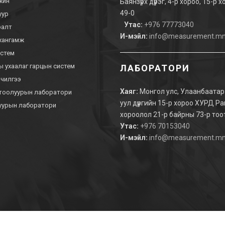
 жин
Баянзүрх дүүрэг, 4-р хороо, 15-р 
49-0
луур
Утас:
+976 77773040
аралт
И-мэйл:
info@measurement.m
хангамж
истем
 ухаалаг гарцын систем
ЛАБОРАТОРИ
лчилгээ
Хаяг:
Монгол улс, Улаанбаатар 
 тоолуурын лаборатори
уул дүүргийн 15-р хороо ХУРД Р
уурын лаборатори
хороолол 21-р байрны 73-р тоо
Утас:
+976 70153040
И-мэйл:
info@measurement.m