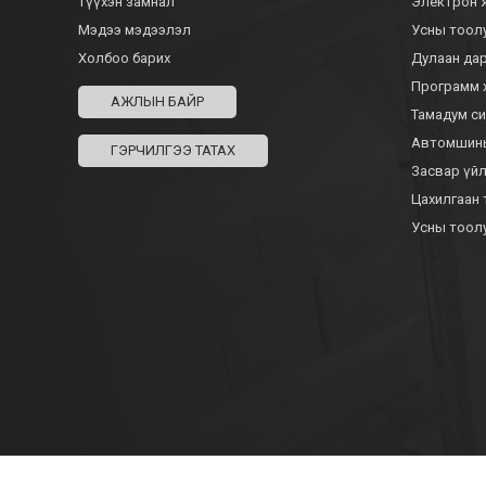
Түүхэн замнал
Электрон
Мэдээ мэдээлэл
Усны тоо
Холбоо барих
Дулаан д
Программ 
АЖЛЫН БАЙР
Тамадум с
Автомшины
ГЭРЧИЛГЭЭ ТАТАХ
Засвар үй
Цахилгаан
Усны тоол