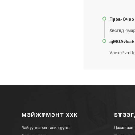
Пүрэв-Очио
Хөвсгөлд ям
ajMOAvIsaE
VaexcPvmR
МЭЙЖҮРМЭНТ ХХК
БҮТЭЭГ
Байгууллагын танилцуулга
Цахилгаан