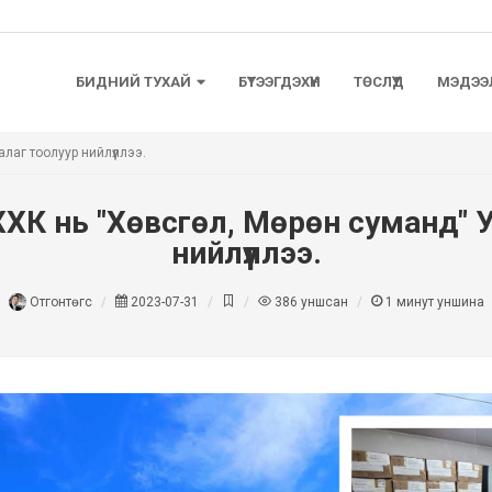
БИДНИЙ ТУХАЙ
БҮТЭЭГДЭХҮҮН
ТӨСЛҮҮД
МЭДЭЭ
лаг тоолуур нийлүүллээ.
ХК нь "Хөвсгөл, Мөрөн суманд" 
нийлүүллээ.
Отгонтөгс
2023-07-31
386
уншсан
1
минут уншина