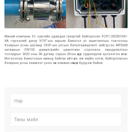
Манай компани Ус сувгийн удирдах газартай байгуулсан УСУГ/202301031-
ХА гэрээний дагуу УСУГ-ын харьяа Баянгол ус ашиглалтын товчооны
бохирын усны шугамд СХЗГ-ын улсын баталгаажуулалт хийгдсэн MFE600
загварын DN150 диаметрийн цахилгаан соронзон зарцуулалтын
тоолуурыг 2023 оны 06 дугаар сарын 20-ны өдөр суурилуулж хүлээлгэн өгсөн.
Ингэснээр Баянголын аманд байгаа айл өрх, аж ахуйн нэгж, байгууллагын
бохирын усны хэмжээг үнэн зөв хэмжих нөхцөл бүрдэж байна.