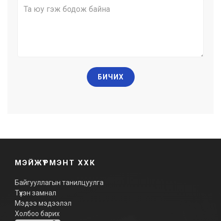
БИЧИХ
МЭЙЖҮРМЭНТ ХХК
Байгууллагын танилцуулга
Түүхэн замнал
Мэдээ мэдээлэл
Холбоо барих