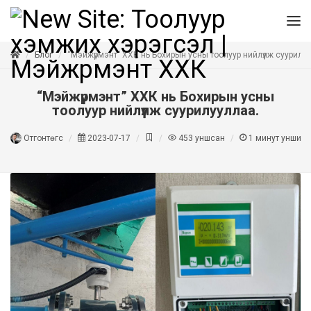
Блог
“Мэйжүрмэнт” ХХК нь Бохирын усны тоолуур нийлүүлж суурилу
“Мэйжүрмэнт” ХХК нь Бохирын усны
тоолуур нийлүүлж суурилууллаа.
Отгонтөгс
2023-07-17
453
уншсан
1
минут уншина