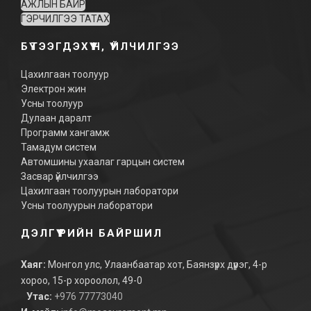
АЖЛЫН БАЙР
ГЭРЧИЛГЭЭ ТАТАХ
БҮТЭЭГДЭХҮҮН, ҮЙЛЧИЛГЭЭ
Цахилгаан тоолуур
Электрон жин
Усны тоолуур
Дулаан даралт
Программ хангамж
Тамадум систем
Автомшины ухаалаг гарцын систем
Засвар үйлчилгээ
Цахилгаан тоолуурын лаборатори
Усны тоолуурын лаборатори
ДЭЛГҮҮРИЙН БАЙРШИЛ
Хаяг:
Монгол улс, Улаанбаатар хот, Баянзүрх дүүрэг, 4-р
хороо, 15-р хороолол, 49-0
Утас:
+976 77773040