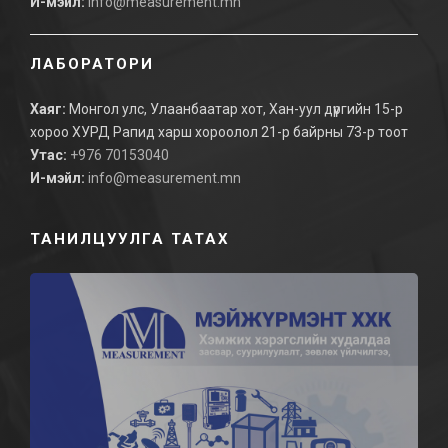
И-мэйл:
info@measurement.mn
ЛАБОРАТОРИ
Хаяг:
Монгол улс, Улаанбаатар хот, Хан-уул дүүргийн 15-р
хороо ХУРД Рапид харш хороолол 21-р байрны 73-р тоот
Утас:
+976 70153040
И-мэйл:
info@measurement.mn
ТАНИЛЦУУЛГА ТАТАХ