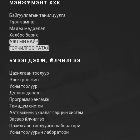
МЭЙЖҮРМЭНТ ХХК
Байгууллагын танилцуулга
Түүхэн замнал
Мэдээ мэдээлэл
Холбоо барих
АЖЛЫН БАЙР
ГЭРЧИЛГЭЭ ТАТАХ
БҮТЭЭГДЭХҮҮН, ҮЙЛЧИЛГЭЭ
Цахилгаан тоолуур
Электрон жин
Усны тоолуур
Дулаан даралт
Программ хангамж
Тамадум систем
Автомшины ухаалаг гарцын систем
Засвар үйлчилгээ
Цахилгаан тоолуурын лаборатори
Усны тоолуурын лаборатори