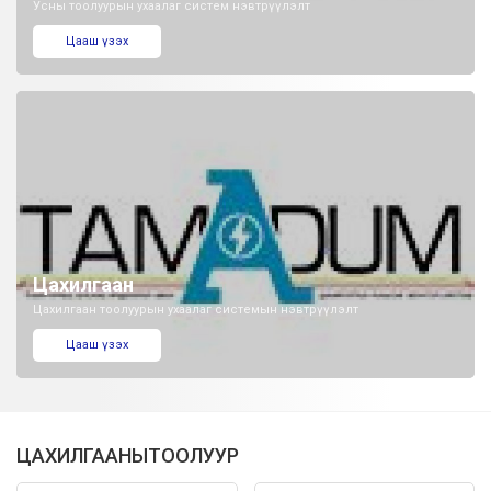
Усны тоолуурын ухаалаг систем нэвтрүүлэлт
Цааш үзэх
Цахилгаан
Цахилгаан тоолуурын ухаалаг системын нэвтрүүлэлт
Цааш үзэх
ЦАХИЛГААНЫТООЛУУР