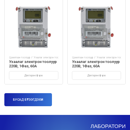
р
Цахилгаан тоолуур
Ухаалаг электрон тоолуур
Цахилгаан тоолуур
Ухаалаг электрон тоолуур
Ухаалаг электрон тоолуур
Ухаалаг электрон тоолуур
220В, 1Фаз, 60A
220В, 1Фаз, 60A
Дэлгэрэнгүй үзэх
Дэлгэрэнгүй үзэх
БУСАД БҮТЭЭГДЭХҮН
ЛАБОРАТОРИ