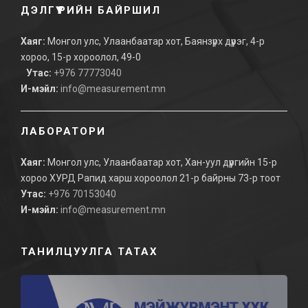
ДЭЛГҮҮРИЙН БАЙРШИЛ
Хаяг:
Монгол улс, Улаанбаатар хот, Баянзүрх дүүрэг, 4-р
хороо, 15-р хороолол, 49-0
Утас:
+976 77773040
И-мэйл:
info@measurement.mn
ЛАБОРАТОРИ
Хаяг:
Монгол улс, Улаанбаатар хот, Хан-уул дүүргийн 15-р
хороо ХУРД Рапид харш хороолол 21-р байрны 73-р тоот
Утас:
+976 70153040
И-мэйл:
info@measurement.mn
ТАНИЛЦУУЛГА ТАТАХ