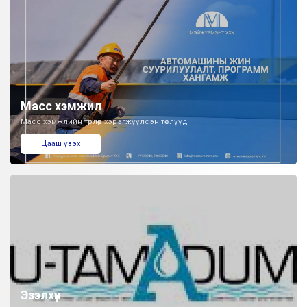
Масс хэмжил
Масс хэмжлийн төрлөөр хэрэгжүүлсэн төслүүд
Цааш үзэх
Эзэлхүүн