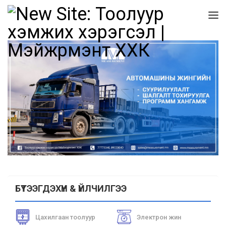
БҮТЭЭГДЭХҮҮН & ҮЙЛЧИЛГЭЭ
Цахилгаан тоолуур
Электрон жин