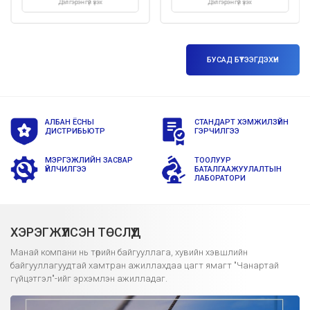
Дэлгэрэнгүй үзэх
Дэлгэрэнгүй үзэх
БУСАД БҮТЭЭГДЭХҮН
АЛБАН ЁСНЫ
СТАНДАРТ ХЭМЖИЛЗҮЙН
ДИСТРИБЬЮТР
ГЭРЧИЛГЭЭ
МЭРГЭЖЛИЙН ЗАСВАР
ТООЛУУР
ҮЙЛЧИЛГЭЭ
БАТАЛГААЖУУЛАЛТЫН
ЛАБОРАТОРИ
ХЭРЭГЖҮҮЛСЭН ТӨСЛҮҮД
Манай компани нь төрийн байгууллага, хувийн хэвшлийн
байгууллагуудтай хамтран ажиллахдаа цагт ямагт "Чанартай
гүйцэтгэл"-ийг эрхэмлэн ажилладаг.