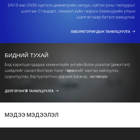
DN15-аас DN50 хүртэлх диаметрийн халуун, хүйтэн усны тоолуурыг
шалгаж Стандарт, хэмжил зүйн газрын Хэмжүүрийн улсын
шалгагчаар баталгаажуулна.
ЛАБОРАТОРИУДЫН ТАНИЛЦУУЛГА
БИДНИЙ ТУХАЙ
Бид харилцагчдадаа хэмжилзүйн энгийн болон ухаалаг(дижитал)
шийдлийг санал болгосон тоног төхөөрөмжийг ханган нийлүүлэх,
суурилуулах, борлуулалтын дараах засвар, зөвлөгөөг өгдөг.
ДЭЛГЭРЭНГҮЙ ТАНИЛЦУУЛГА
МЭДЭЭ МЭДЭЭЛЭЛ